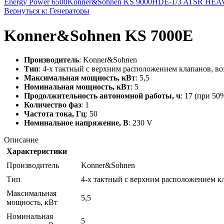
Energy Power 6500
Konner&Sohnen KS 9000HDE-1/3 ATSR HE
Вернуться к: Генераторы
Konner&Sohnen KS 7000E
Производитель
: Konner&Sohnen
Тип
: 4-х тактный с верхним расположением клапанов, в
Максимальная мощность, кВт
: 5,5
Номинальная мощность, кВт
: 5
Продолжительность автономной работы, ч
: 17 (при 50
Количество фаз
: 1
Частота тока, Гц
: 50
Номинальное напряжение, В
: 230 V
Описание
Характеристики
Производитель
Konner&Sohnen
Тип
4-х тактный с верхним расположением к
Максимальная
5,5
мощность, кВт
Номинальная
5