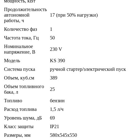
мощность, кВт
Продолжительность
автономной
17 (при 50% нагрузки)
работы, ч
Количество фаз
1
Частота тока, Гц
50
Номинальное
230 V
напряжение, В
Модель
KS 390
Система пуска
ручной стартер/электрический пуск
Объем, куб.см
389
Объем топливного
25
бака, л
Топливо
бензин
Расход топлива
1,5 л/ч
Уровень шума, дБ
69
Класс защиты
IP21
Размеры, мм
580x545x550