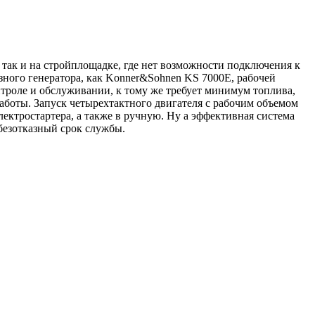
 так и на стройплощадке, где нет возможности подключения к
зного генератора, как Konner&Sohnen KS 7000E, рабочей
нтроле и обслуживании, к тому же требует минимум топлива,
работы. Запуск четырехтактного двигателя с рабочим объемом
ектростартера, а также в ручную. Ну а эффективная система
безотказный срок службы.