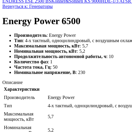
ENDRESS ESE 2500 BS
Konner&Sohnen KS 9000HDE-1/3 AT
Вернуться к: Генераторы
Energy Power 6500
Производитель
: Energy Power
Тип
: 4-х тактный, одноцилиндровый, с воздушным охла
Максимальная мощность, кВт
: 5,7
Номинальная мощность, кВт
: 5,2
Продолжительность автономной работы, ч
: 10
Количество фаз
: 1
Частота тока, Гц
: 50
Номинальное напряжение, В
: 230
Описание
Характеристики
Производитель
Energy Power
Тип
4-х тактный, одноцилиндровый, с возд
Максимальная
5,7
мощность, кВт
Номинальная
5,2