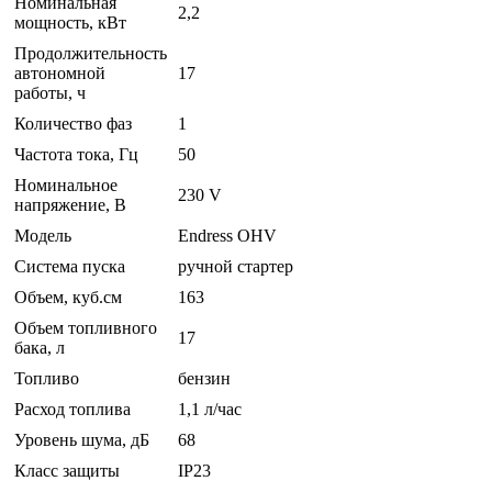
Номинальная
2,2
мощность, кВт
Продолжительность
автономной
17
работы, ч
Количество фаз
1
Частота тока, Гц
50
Номинальное
230 V
напряжение, В
Модель
Endress OHV
Система пуска
ручной стартер
Объем, куб.см
163
Объем топливного
17
бака, л
Топливо
бензин
Расход топлива
1,1 л/час
Уровень шума, дБ
68
Класс защиты
IP23