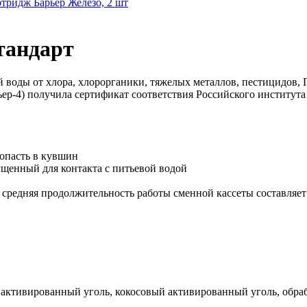
тридж Барьер Железо, 2 шт
тандарт
й воды от хлора, хлорорганики, тяжелых металлов, пестицидов,
рьер-4) получила сертификат соответствия Российского институ
попасть в кувшин
щенный для контакта с питьевой водой
 средняя продолжительность работы сменной кассеты составляет
 активированный уголь, кокосовый активированный уголь, обра