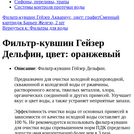
Сифоны, переливы, трапы
Системы контроля протечки воды
Фильтр-кувшин Гейзер Аквариус, цвет: графит
Сменный
картридж Барьер Железо, 2 шт
Вернуться к: Фильтры для воды
Фильтр-кувшин Гейзер
Дельфин, цвет: оранжевый
Описание
: Фильтр-кувшин Гейзер Дельфин.
Предназначен для очистки холодной водопроводной,
скважинной и колодезной воды от ржавчины,
растворенного железа, тяжелых металлов, хлора,
органических соединений и других примесей. Улучшает
вкус и цвет воды, а также устраняет неприятные запахи.
Эффективность очистки воды от основных примесей в
зависимости от качества исходной воды составляет до
100 %. Не рекомендуется использовать фильтр-кувшин
для очистки воды спревышением норм ПДК (предельно
допусти¬мая концентрация) более чем в 3 раза.