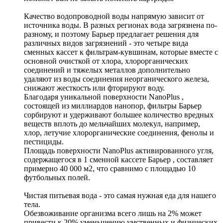
Качество водопроводной воды напрямую зависит от
источника воды. В разных регионах вода загрязнена по-
разному, и поэтому Барьер предлагает решения для
различных видов загрязнений - это четыре вида
сменных кассет к фильтрам-кувшинам, которые вместе с
основной очисткой от хлора, хлорорганических
соединений и тяжелых металлов дополнительно
удаляют из воды соединения неорганического железа,
снижают жесткость или фторируют воду.
Благодаря уникальной поверхности NanoPlus ,
состоящей из миллиардов нанопор, фильтры Барьер
сорбируют и удерживают большее количество вредных
веществ вплоть до мельчайших молекул, например,
хлор, летучие хлорорганические соединения, фенолы и
пестициды.
Площадь поверхности NanoPlus активированного угля,
содержащегося в 1 сменной кассете Барьер , составляет
примерно 40 000 м2, что сравнимо с площадью 10
футбольных полей.
Чистая питьевая вода - это самая нужная еда для нашего
тела.
Обезвоживание организма всего лишь на 2% может
привести к 20% уменьшению умственных и физических