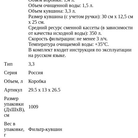
Объем очищенной воды: 1,5 л.
Объем кувшина: 3,3 л.
Размер кувшина (с учетом ручки): 30 см х 12,5 см
х 25 см.
Средний ресурс сменной кассеты (в зависимости
от качества исходной воды): 350 л.
Скорость фильтрации: не менее 3 л/ч.
Температура очищаемой воды: +35°С.
В комплект входит инструкция по эксплуатации
на русском языке.
Тип
3,3
Серия
Россия
Объем, л
Коробка
Артикул
29.5 x 13 x 26.5
Размер
упаковки
1009
(ДхШхВ),
см
Вес в
упаковке,
Фильтр-кувшин
г