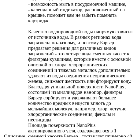
- возможность мыть в посудомоечной машине,
- календарный индикатор, расположенный на
крышке, поможет вам не забыть поменять
картридж.
Качество водопроводной воды напрямую зависит
от источника воды. В разных регионах вода
загрязнена по-разному, и поэтому Барьер
предлагает решения для различных видов
загрязнений - это четыре вида сменных кассет к
фильтрам-кувшинам, которые вместе с основной
очисткой от хлора, хлорорганических
соединений и тяжелых металлов дополнительно
удаляют из воды соединения неорганического
железа, снижают жесткость или фторируют воду.
Благодаря уникальной поверхности NanoPlus ,
состоящей из миллиардов нанопор, фильтры
Барьер сорбируют и удерживают большее
количество вредных веществ вплоть до
мельчайших молекул, например, хлор, летучие
хлорорганические соединения, фенолы и
пестициды.
Площадь поверхности NanoPlus
активированного угля, содержащегося в 1
Описание
сменной кассете Барьер , составляет примерно 40