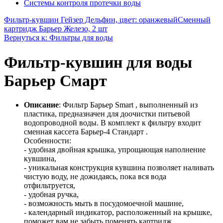
Системы контроля протечки воды
Фильтр-кувшин Гейзер Дельфин, цвет: оранжевый
Сменный
картридж Барьер Железо, 2 шт
Вернуться к: Фильтры для воды
Фильтр-кувшин для воды
Барьер Смарт
Описание
: Фильтр Барьер Smart , выполненный из
пластика, предназначен для доочистки питьевой
водопроводной воды. В комплект к фильтру входит
сменная кассета Барьер-4 Стандарт .
Особенности:
- удобная двойная крышка, упрощающая наполнение
кувшина,
- уникальная конструкция кувшина позволяет наливать
чистую воду, не дожидаясь, пока вся вода
отфильтруется,
- удобная ручка,
- возможность мыть в посудомоечной машине,
- календарный индикатор, расположенный на крышке,
поможет вам не забыть поменять картридж.