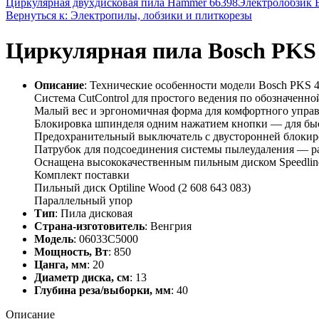
Циркулярная двухдисковая пила Hammer 66398
Электролобзик 
Вернуться к: Электропилы, лобзики и плиткорезы
Циркулярная пила Bosch PKS
Описание
: Технические особенности модели Bosch PKS 4
Система CutControl для простого ведения по обозначенн
Малый вес и эргономичная форма для комфортного упра
Блокировка шпинделя одним нажатием кнопки — для бы
Предохранительный выключатель с двусторонней блокир
Патрубок для подсоединения системы пылеудаления — ра
Оснащена высококачественным пильным диском Speedli
Комплект поставки
Пильный диск Optiline Wood (2 608 643 083)
Параллельный упор
Тип
: Пила дисковая
Страна-изготовитель
: Венгрия
Модель
: 06033C5000
Мощность, Вт
: 850
Цанга, мм
: 20
Диаметр диска, см
: 13
Глубина реза/выборки, мм
: 40
Описание