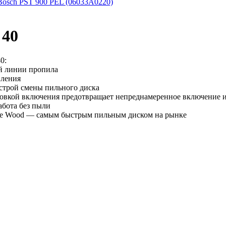
Bosch PST 900 PEL (06033A0220)
 40
0:
ой линии пропила
вления
строй смены пильного диска
овкой включения предотвращает непреднамеренное включение 
бота без пыли
ne Wood — самым быстрым пильным диском на рынке