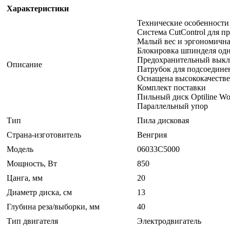
Характеристики
Технические особенности
Система CutControl для п
Малый вес и эргономична
Блокировка шпинделя одн
Предохранительный выклю
Описание
Патрубок для подсоедине
Оснащена высококачеств
Комплект поставки
Пильный диск Optiline Woo
Параллельный упор
Тип
Пила дисковая
Страна-изготовитель
Венгрия
Модель
06033C5000
Мощность, Вт
850
Цанга, мм
20
Диаметр диска, см
13
Глубина реза/выборки, мм
40
Тип двигателя
Электродвигатель