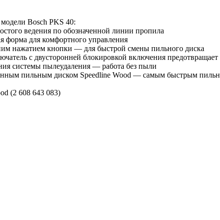
 модели Bosch PKS 40:
ростого ведения по обозначенной линии пропила
я форма для комфортного управления
им нажатием кнопки — для быстрой смены пильного диска
чатель с двусторонней блокировкой включения предотвращает
ния системы пылеудаления — работа без пыли
енным пильным диском Speedline Wood — самым быстрым пильн
d (2 608 643 083)