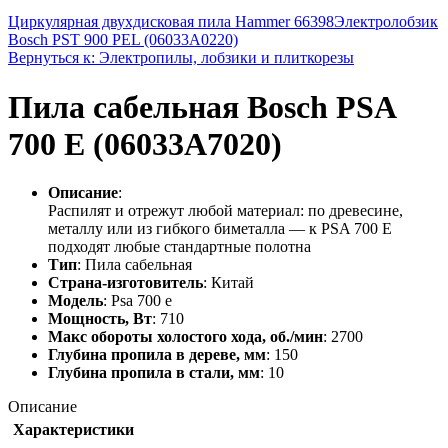
Циркулярная двухдисковая пила Hammer 66398
Электролобзик
Bosch PST 900 PEL (06033A0220)
Вернуться к: Электропилы, лобзики и плиткорезы
Пила сабельная Bosch PSA
700 E (06033A7020)
Описание
:
Распилят и отрежут любой материал: по древесине,
металлу или из гибкого биметалла — к PSA 700 E
подходят любые стандартные полотна
Тип
: Пила сабельная
Страна-изготовитель
: Китай
Модель
: Psa 700 e
Мощность, Вт
: 710
Макс обороты холостого хода, об./мин
: 2700
Глубина пропила в дереве, мм
: 150
Глубина пропила в стали, мм
: 10
Описание
Характеристики