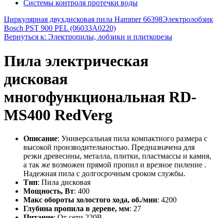
Системы контроля протечки воды
Циркулярная двухдисковая пила Hammer 66398
Электролобзик
Bosch PST 900 PEL (06033A0220)
Вернуться к: Электропилы, лобзики и плиткорезы
Пила электрическая
дисковая
многофункциональная RD-
MS400 RedVerg
Описание
: Универсальная пила компактного размера с
высокой производительностью. Предназначена для
резки древесины, металла, плитки, пластмассы и камня,
а так же возможен прямой пропил и врезное пиление .
Надежная пила с долгосрочным сроком службы.
Тип
: Пила дисковая
Мощность, Вт
: 400
Макс обороты холостого хода, об./мин
: 4200
Глубина пропила в дереве, мм
: 27
Питание
: От сети 220В