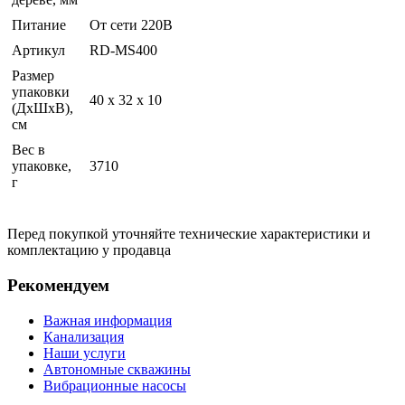
Питание
От сети 220В
Артикул
RD-MS400
Размер
упаковки
40 x 32 x 10
(ДхШхВ),
см
Вес в
упаковке,
3710
г
Перед покупкой уточняйте технические характеристики и
комплектацию у продавца
Рекомендуем
Важная информация
Канализация
Наши услуги
Автономные скважины
Вибрационные насосы