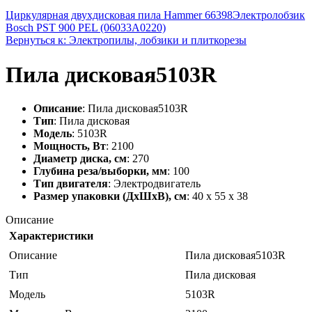
Циркулярная двухдисковая пила Hammer 66398
Электролобзик
Bosch PST 900 PEL (06033A0220)
Вернуться к: Электропилы, лобзики и плиткорезы
Пила дисковая5103R
Описание
: Пила дисковая5103R
Тип
: Пила дисковая
Модель
: 5103R
Мощность, Вт
: 2100
Диаметр диска, см
: 270
Глубина реза/выборки, мм
: 100
Тип двигателя
: Электродвигатель
Размер упаковки (ДхШхВ), см
: 40 x 55 x 38
Описание
Характеристики
Описание
Пила дисковая5103R
Тип
Пила дисковая
Модель
5103R