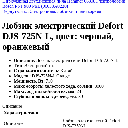
Циркулярная двухдисковая пила Hammer 66398
Электролобзик
Bosch PST 900 PEL (06033A0220)
Вернуться к: Электропилы, лобзики и плиткорезы
Лобзик электрический Defort
DJS-725N-L, цвет: черный,
оранжевый
Описание
: Лобзик электрический Defort DJS-725N-L
Тип
: Электролобзик
Страна-изготовитель
: Китай
Модель
: DJS-725N-L Orange
Мощность, Вт
: 710
Макс обороты холостого хода, об./мин
: 3000
Макс. ход пилки/полотна, мм
: 24
Глубина пропила в дереве, мм
: 80
Описание
Характеристики
Лобзик электрический Defort
Описание
DJS-725N-L