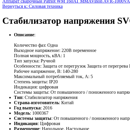
Аппарат сварочный Patriot WM 160AT MMA
Vinon AVR-1000VA 
Вернуться к: Силовая техника
Стабилизатор напряжения SV
Описание
:
Количество фаз: Одна
Выходное напряжение: 220В переменное
Полная мощность, кВА: 1
Тип запуска: Ручной
Особенности: Защита от перегрузок Защита от перегрева
Рабочее напряжение, В: 140-280
Максимальный потребляемый ток, А: 5
Степень защиты: IP20
Индикация: цифровая
Системы защиты: От повышенного / пониженного напряже
Тип
: Стабилизатор напряжения
Страна-изготовитель
: Китай
Год выпуска
: 2016
Модель
: 1000367
Системы защиты
: От повышенного / пониженного напр
Индикация
: Цифровая
Размещение
: Напольное, Настольное