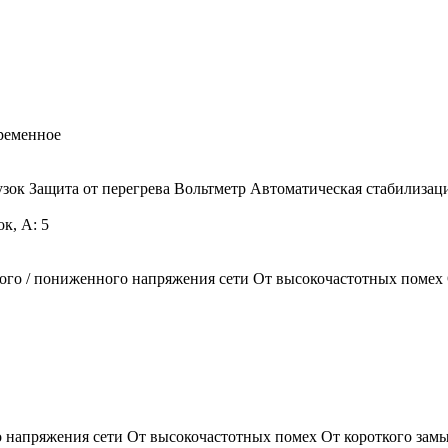
ременное
узок Защита от перегрева Вольтметр Автоматическая стабилизац
к, А: 5
о / пониженного напряжения сети От высокочастотных помех О
напряжения сети От высокочастотных помех От короткого замы