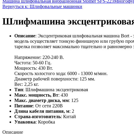
Машина шлифовальная вибрационная Stomer SFS-223
Многофун
Вернуться к: Шлифовальные машинки
Шлифмашина эксцентриковая B
Описание
: Эксцентриковая шлифовальная машина Bort - 
модель осуществляет тонкую финишную или грубую пром
тарелка позволяет максимально тщательно и равномерно 
Напряжение: 220-240 В.
Частота: 50-60 Гц.
Мощность: 430 Вт.
Скорость холостого хода: 6000 - 13000 м/мин.
Диаметр рабочей поверхности: 125 мм.
Вес: 2,25 кг.
Тип
: Шлифмашина эксцентриковая
Макс. мощность, Вт
: 430
Макс. диаметр диска, мм
: 125
Питание
: От сети 220В
Длина кабеля питания, м
: 2
Страна-изготовитель
: Китай
Упаковка
: Коробка
Описание