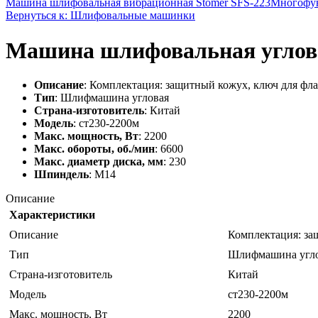
Машина шлифовальная вибрационная Stomer SFS-223
Многофун
Вернуться к: Шлифовальные машинки
Машина шлифовальная углов
Описание
: Комплектация: защитный кожух, ключ для фла
Тип
: Шлифмашина угловая
Страна-изготовитель
: Китай
Модель
: ст230-2200м
Макс. мощность, Вт
: 2200
Макс. обороты, об./мин
: 6600
Макс. диаметр диска, мм
: 230
Шпиндель
: M14
Описание
Характеристики
Описание
Комплектация: за
Тип
Шлифмашина угл
Страна-изготовитель
Китай
Модель
ст230-2200м
Макс. мощность, Вт
2200